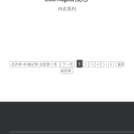
内衣系列
1
总共有 48 篇记录 这是第 1 页
下一页
2
3
4
5
6
返回
前目录