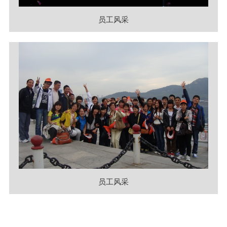
员工风采
员工风采