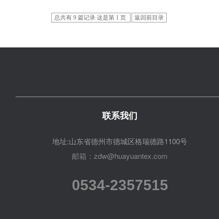
总共有 9 篇记录 这是第 1 页
返回前目录
联系我们
地址:山东省德州市德城区格瑞德路1100号
邮箱：zdw@huayuantex.com
0534-2357515