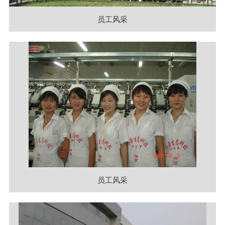
员工风采
员工风采