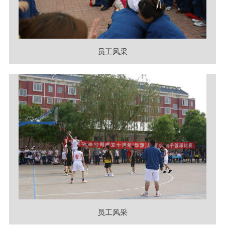
员工风采
员工风采