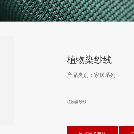
植物染纱线
产品类别：家居系列
植物染纱线
浏览更多产品