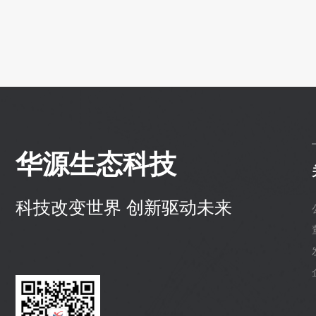
华源生态科技
科技改变世界 创新驱动未来