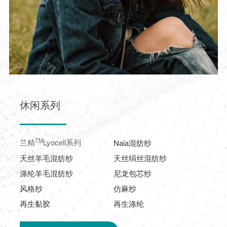
休闲系列
TM
兰精
Lyocell系列
Naia混纺纱
天丝羊毛混纺纱
天丝绢丝混纺纱
涤纶羊毛混纺纱
尼龙包芯纱
风格纱
仿麻纱
再生黏胶
再生涤纶