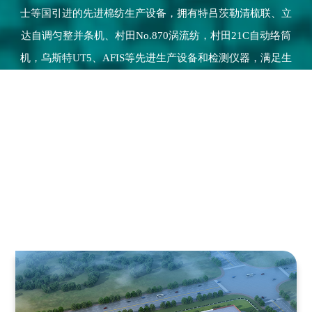
士等国引进的先进棉纺生产设备，拥有特吕茨勒清梳联、立
达自调匀整并条机、村田No.870涡流纺，村田21C自动络筒
机，乌斯特UT5、AFIS等先进生产设备和检测仪器，满足生
产各类高品质差异化纱线需求...