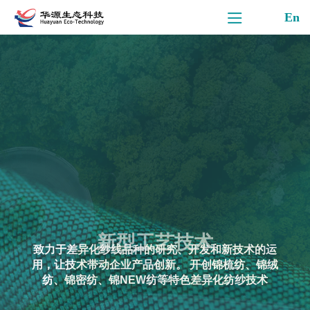
En
源于自然 成就平凡
TM
TM
以TENCEL
Modal、TENCEL
Lyocell、桑蚕
丝、羊毛、羊绒、新疆棉、Naia、功能类涤纶、 原
液纤维、牛奶纤维等多组分混纺系列纱线