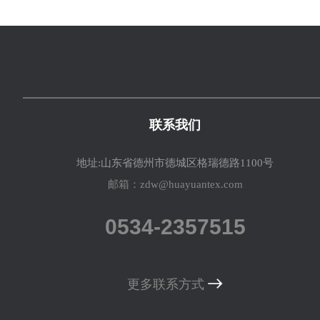
等专 利技术的应用， 提升纱线品质与生产效率。
数字化转型： 通过 BPM 系统实现订单全流程追
溯， 利用 AI 算法优化排产计划， 减少物料浪费。
探索区块链技术， 提升供应链透明度与客户信任
度。 五、 挑战与改进方向 供应链韧性： 平衡产
能扩张与能耗控制， 通过多元化采购策略降 低原
材料价格波动风险。 社会责任沟通： 加强社会责
联系我们
任报告的披露频率与透明度， 及时回 应公众对企
业环境与社会影响的关切。
地址:山东省德州市德城区格瑞德路1100号
邮箱：zdw@huayuantex.com
0534-2357515
更多联系方式