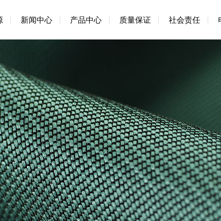
源
新闻中心
产品中心
质量保证
社会责任