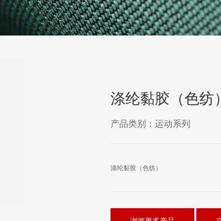
涤纶黏胶（色纺
产品类别：运动系列
涤纶黏胶（色纺）
浏览更多产品