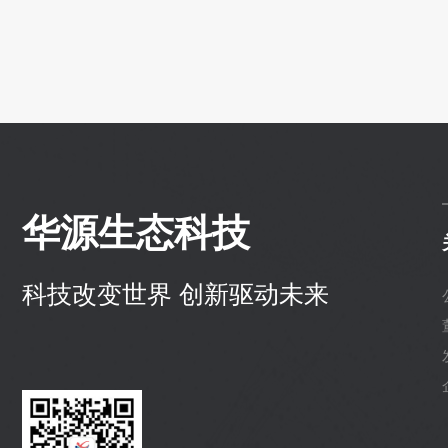
华源生态科技
科技改变世界 创新驱动未来