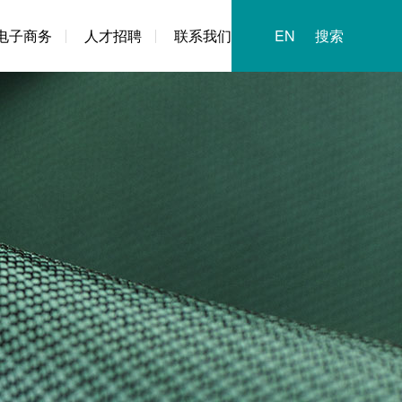
电子商务
人才招聘
联系我们
EN
搜索