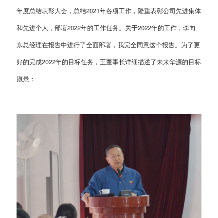
年度总结表彰大会，总结2021年各项工作，隆重表彰公司先进集体
和先进个人，部署2022年的工作任务。关于2022年的工作，李向
东总经理在报告中进行了全面部署，我完全同意这个报告。为了更
好的完成2022年的目标任务，王董事长详细描述了未来华源的目标
愿景：