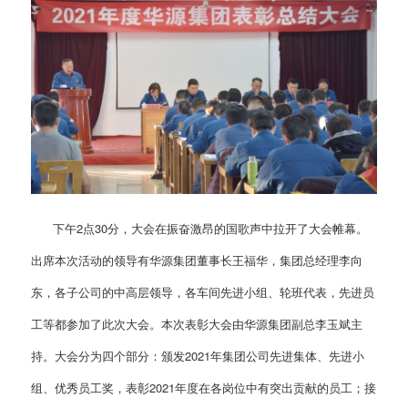
下午2点30分，大会在振奋激昂的国歌声中拉开了大会帷幕。
出席本次活动的领导有华源集团董事长王福华，集团总经理李向
东，各子公司的中高层领导，各车间先进小组、轮班代表，先进员
工等都参加了此次大会。本次表彰大会由华源集团副总李玉斌主
持。大会分为四个部分：颁发2021年集团公司先进集体、先进小
组、优秀员工奖，表彰2021年度在各岗位中有突出贡献的员工；接