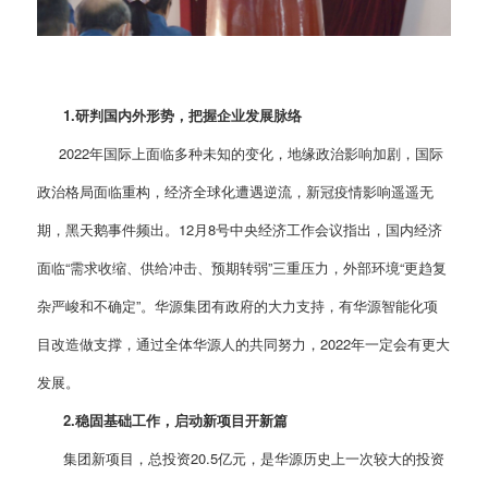
1.研判国内外形势，把握企业发展脉络
2022年国际上面临多种未知的变化，地缘政治影响加剧，国际
政治格局面临重构，经济全球化遭遇逆流，新冠疫情影响遥遥无
期，黑天鹅事件频出。12月8号中央经济工作会议指出，国内经济
面临“需求收缩、供给冲击、预期转弱”三重压力，外部环境“更趋复
杂严峻和不确定”。华源集团有政府的大力支持，有华源智能化项
目改造做支撑，通过全体华源人的共同努力，2022年一定会有更大
发展。
2.稳固基础工作，启动新项目开新篇
集团新项目，总投资20.5亿元，是华源历史上一次较大的投资