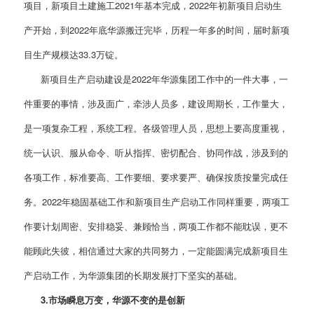
项目，新项目土建施工2021年基本完成，2022年初新项目启动生
产开始，到2022年底华源搬迁完毕，历程一年多的时间，届时新项
目生产规模达33.3万锭。
新项目生产启动建设是2022年华源集团工作中的一件大事，一
件重要的事情，涉及面广，牵涉人员多，建设周期长，工作量大，
是一项复杂工程，系统工程。各级管理人员，思想上要高度重视，
统一认识、服从命令、听从指挥、密切配合、协同作战，涉及到的
各项工作，标准要高、工作要细、要求要严、确保按质按量完成任
务。2022年稳固基础工作和新项目生产启动工作同样重要，两项工
作要计划周密、安排稳妥、兼顾恰当，两项工作都不能耽误，更不
能顾此失彼，相信通过大家的共同努力，一定能圆满完成新项目生
产启动工作，为华源集团的长期发展打下坚实的基础。
3.市场瞬息万变，华源不变的是创新